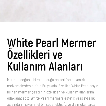
White Pearl Mermer
Özellikleri ve
Kullanım Alanları
Mermer, doğanın bize sunduğu en zarif ve dayanıklı
malzemelerden biridir. Bu yazıda, özellikle White Pearl adıyla
bilinen mermer çeşidinin özellikleri ve kullanım alanlarına
odaklanacağız.
White Pearl mermeri
, estetik ve işlevsellik
açısından mükemmel bir seçenektir. İç ve dış mekanlarda