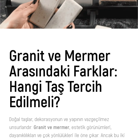
Granit ve Mermer
Arasındaki Farklar:
Hangi Taş Tercih
Edilmeli?
Doğal taşlar, dekorasyonun ve yapının vazgeçilmez
unsurlarıdır.
Granit ve mermer
, estetik görünümleri,
dayanıklılıkları ve çok yönlülükleri ile öne çıkar. Ancak bu iki