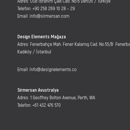
Adres: OSB İbrahim Çallı Cad. No:6 Denizli / Türkiye
Telefon:
+90 258 269 10 28 – 29
Email:
info@sirmersan.com
Design Elements Mağaza
Adres: Fenerbahçe Mah. Fener Kalamış Cad. No:55/B Fenerb
Kadıköy / İstanbul
Email: info@designelements.co
Sirmersan Avustralya
Adres: 1 Geoffrey Bolton Avenue, Perth, WA
Telefon:
+61 432 476 570