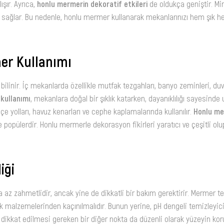
şır. Ayrıca,
honlu mermerin dekoratif etkileri
de oldukça geniştir. Mi
ağlar. Bu nedenle, honlu mermer kullanarak mekanlarınızı hem şık he
er Kullanımı
linir. İç mekanlarda özellikle mutfak tezgahları, banyo zeminleri, duv
kullanımı
, mekanlara doğal bir şıklık katarken, dayanıklılığı sayesinde
 yolları, havuz kenarları ve cephe kaplamalarında kullanılır.
Honlu me
e popülerdir. Honlu mermerle dekorasyon fikirleri yaratıcı ve çeşitli ol
iği
 az zahmetlidir, ancak yine de dikkatli bir bakım gerektirir. Mermer 
ik malzemelerinden kaçınılmalıdır. Bunun yerine, pH dengeli temizleyi
ikkat edilmesi gereken bir diğer nokta da düzenli olarak yüzeyin kor