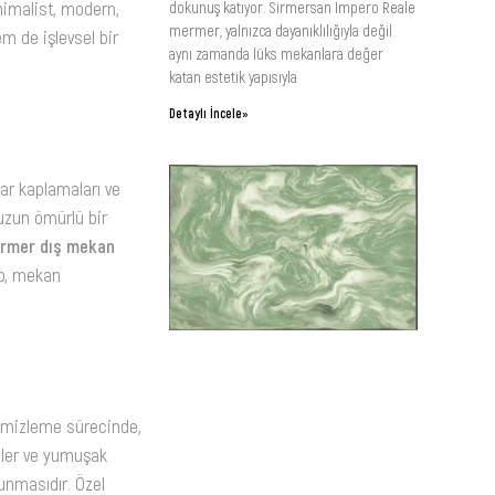
nimalist, modern,
dokunuş katıyor. Sirmersan Impero Reale
mermer, yalnızca dayanıklılığıyla değil
m de işlevsel bir
aynı zamanda lüks mekanlara değer
katan estetik yapısıyla
Detaylı İncele»
ar kaplamaları ve
 uzun ömürlü bir
rmer dış mekan
up, mekan
temizleme sürecinde,
ciler ve yumuşak
unmasıdır. Özel