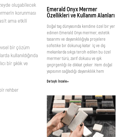
zeyde oluşabilecek
Emerald Onyx Mermer
mermerin korunması
Özellikleri ve Kullanım Alanları
sit ama etkili
Doğal taş dünyasında kendine özel bir yer
edinen Emerald Onyx mermer, estetik
tasarımı ve dayanıklılığıyla projelere
sofistike bir dokunuş katar. İç ve dış
levsel bir çözüm
mekanlarda sıkça tercih edilen bu özel
arda kullanıldığında
mermer türü, zarif dokusu ve ışık
ı bir şıklık ve
geçirgenliği ile dikkat çeker. Hem doğal
yapısının sağladığı dayanıklılık hem
Detaylı İncele»
bir rehber