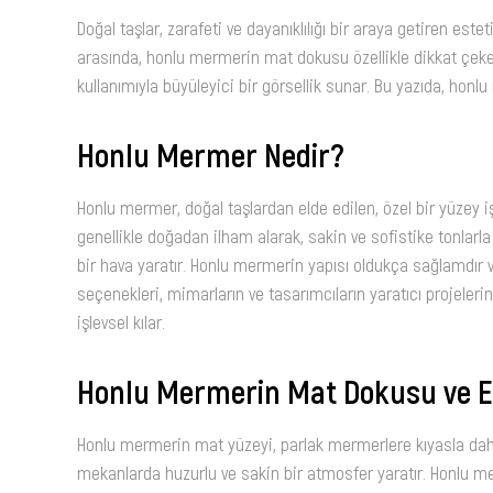
Doğal taşlar, zarafeti ve dayanıklılığı bir araya getiren es
arasında, honlu mermerin mat dokusu özellikle dikkat çeker
kullanımıyla büyüleyici bir görsellik sunar. Bu yazıda, honlu
Honlu Mermer Nedir?
Honlu mermer, doğal taşlardan elde edilen, özel bir yüzey
genellikle doğadan ilham alarak, sakin ve sofistike tonlarla
bir hava yaratır. Honlu mermerin yapısı oldukça sağlamdır ve 
seçenekleri, mimarların ve tasarımcıların yaratıcı projeler
işlevsel kılar.
Honlu Mermerin Mat Dokusu ve Es
Honlu mermerin mat yüzeyi, parlak mermerlere kıyasla dah
mekanlarda huzurlu ve sakin bir atmosfer yaratır. Honlu me