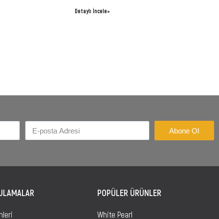
Detaylı İncele»
Abone Ol
GULAMALAR
POPÜLER ÜRÜNLER
mleri
White Pearl