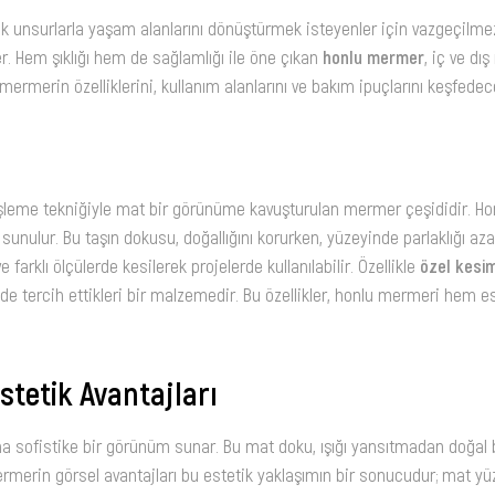
tetik unsurlarla yaşam alanlarını dönüştürmek isteyenler için vazgeçilmez
. Hem şıklığı hem de sağlamlığı ile öne çıkan
honlu mermer
, iç ve dı
 mermerin özelliklerini, kullanım alanlarını ve bakım ipuçlarını keşfedec
 işleme tekniğiyle mat bir görünüme kavuşturulan mermer çeşididir. H
 sunulur. Bu taşın dokusu, doğallığını korurken, yüzeyinde parlaklığı aza
farklı ölçülerde kesilerek projelerde kullanılabilir. Özellikle
özel kesi
inde tercih ettikleri bir malzemedir. Bu özellikler, honlu mermeri hem 
tetik Avantajları
a sofistike bir görünüm sunar. Bu mat doku, ışığı yansıtmadan doğal 
rmerin görsel avantajları bu estetik yaklaşımın bir sonucudur; mat yü