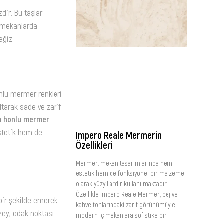
dir. Bu taşlar
ş mekanlarda
eğiz.
onlu mermer renkleri
ltarak sade ve zarif
m honlu mermer
estetik hem de
Impero Reale Mermerin
Özellikleri
Mermer, mekan tasarımlarında hem
estetik hem de fonksiyonel bir malzeme
olarak yüzyıllardır kullanılmaktadır.
Özellikle Impero Reale Mermer, bej ve
bir şekilde emerek
kahve tonlarındaki zarif görünümüyle
zey, odak noktası
modern iç mekanlara sofistike bir