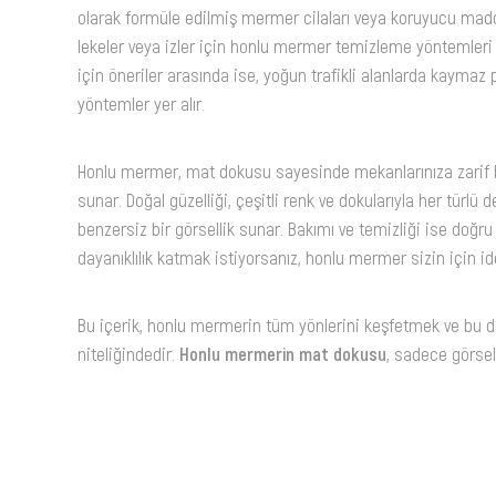
olarak formüle edilmiş mermer cilaları veya koruyucu madd
lekeler veya izler için honlu mermer temizleme yöntemler
için öneriler arasında ise, yoğun trafikli alanlarda kaymaz
yöntemler yer alır.
Honlu mermer, mat dokusu sayesinde mekanlarınıza zarif bir
sunar. Doğal güzelliği, çeşitli renk ve dokularıyla her türl
benzersiz bir görsellik sunar. Bakımı ve temizliği ise doğru 
dayanıklılık katmak istiyorsanız, honlu mermer sizin için ide
Bu içerik, honlu mermerin tüm yönlerini keşfetmek ve bu do
niteliğindedir.
Honlu mermerin mat dokusu
, sadece görsel 