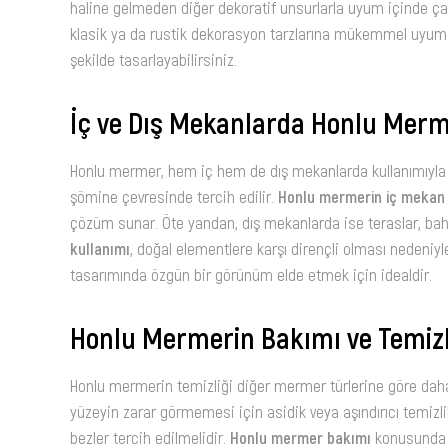
haline gelmeden diğer dekoratif unsurlarla uyum içinde çalı
klasik ya da rustik dekorasyon tarzlarına mükemmel uyum s
şekilde tasarlayabilirsiniz.
İç ve Dış Mekanlarda Honlu Merm
Honlu mermer, hem iç hem de dış mekanlarda kullanımıyla bi
şömine çevresinde tercih edilir.
Honlu mermerin iç mekan 
çözüm sunar. Öte yandan, dış mekanlarda ise teraslar, bahçe
kullanımı
, doğal elementlere karşı dirençli olması nedeniyl
tasarımında özgün bir görünüm elde etmek için idealdir.
Honlu Mermerin Bakımı ve Temizl
Honlu mermerin temizliği diğer mermer türlerine göre daha
yüzeyin zarar görmemesi için asidik veya aşındırıcı temizl
bezler tercih edilmelidir.
Honlu mermer bakımı
konusunda d