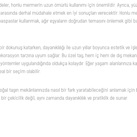
eler, honlu mermerin uzun ömürlü kullanımı için önemlidir. Ayrıca, yü
i arasında derhal müdahale etmek en iyi sonuçları verecektir. Honlu 
 paspaslar kullanmak, ağır eşyaların doğrudan temasını önlemek gibi ba
 dokunuş katarken, dayanıklılığı ile uzun yıllar boyunca estetik ve iş
ü dekorasyon tarzına uyum sağlar. Bu özel taş, hem iç hem de dış mekanl
yöntemler uygulandığında oldukça kolaydır. Eğer yaşam alanlarınıza kalıc
al bir seçim olabilir.
ğal taşın mekânlarınızda nasıl bir fark yaratabileceğini anlamak için 
bir çekicilik değil, aynı zamanda dayanıklılık ve pratiklik de sunar.