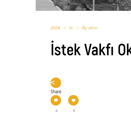
admin
2024
In
By
İstek Vakfı Ok
Share
0
0